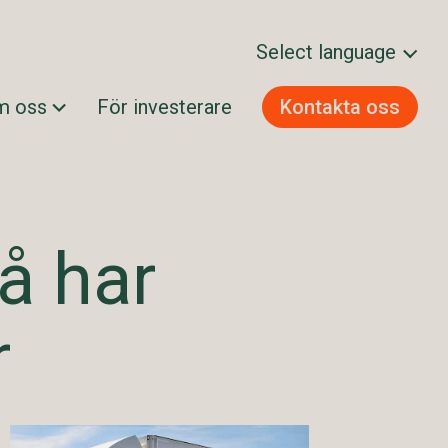
Select language
m oss
För investerare
Kontakta oss
Svenska
Norsk bokmål
Dansk
Suomi
å har
English
r