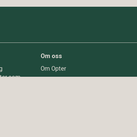
Om oss
g
Om Opter
ter.com
Nyheter
78 98
Frågor & svar
er.com
Investerare