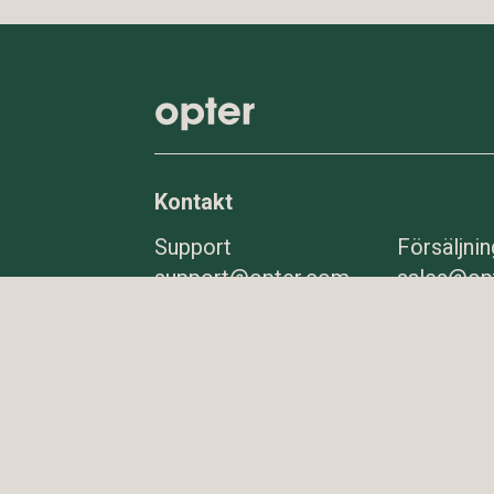
Kontakt
Support
Försäljnin
support@opter.com
sales@op
08-545 292 10
0703-22 
Växel
E-post
08-545 292 00
info@opt
Fler
kontaktuppgifter