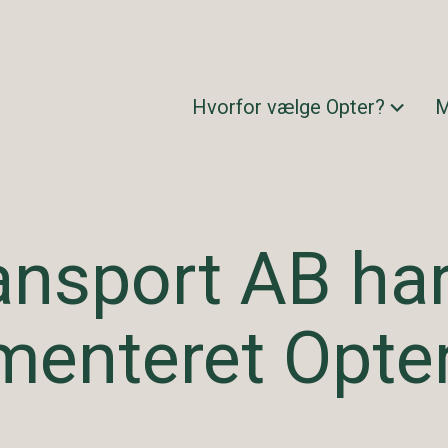
Hvorfor vælge Opter?
M
ansport AB ha
menteret Opte