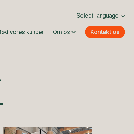
Select language
ød vores kunder
Om os
Kontakt os
Svenska
Norsk bokmål
Dansk
Suomi
r
English
r