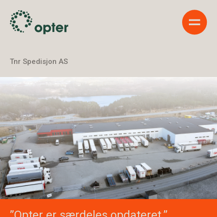
Show 
Tnr Spedisjon AS
”Opter er særdeles opdateret.”