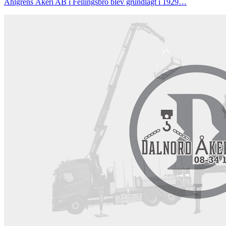
Ahlgrens Åkeri AB i Fellingsbro blev grundlagt i 1929…