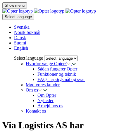
Show menu
Select language
Svenska
Norsk bokmål
Dansk
Suomi
English
Select language
Hvorfor vælge Opter?
Sådan fungerer Opter
Funktioner og teknik
FAQ – spørgsmål og svar
Mød vores kunder
Om os
Om Opter
Nyheder
Arbejd hos os
Kontakt os
Via Logistics AS har