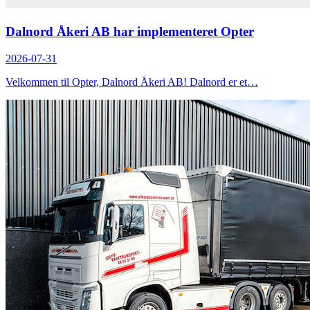
Dalnord Åkeri AB har implementeret Opter
2026-07-31
Velkommen til Opter, Dalnord Åkeri AB! Dalnord er et…