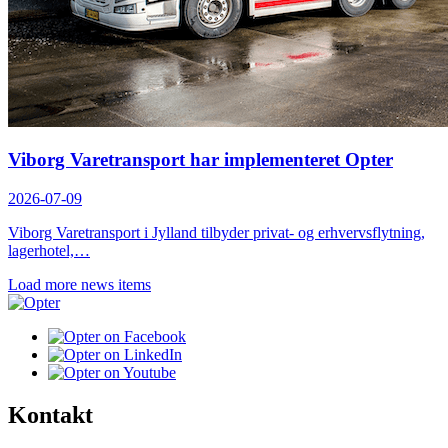
Viborg Varetransport har implementeret Opter
2026-07-09
Viborg Varetransport i Jylland tilbyder privat- og erhvervsflytning,
lagerhotel,…
Load more news items
Kontakt