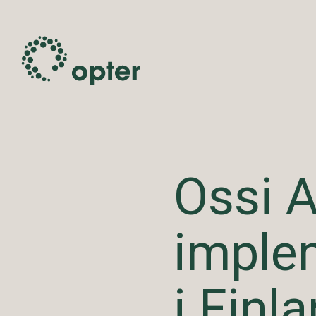
Ossi A
imple
i Finl