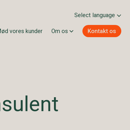
Select language
ød vores kunder
Om os
Kontakt os
Svenska
Norsk bokmål
Dansk
Suomi
English
sulent