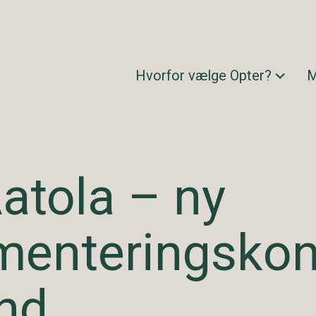
Hvorfor vælge Opter?
M
atola – ny
menteringskon
and