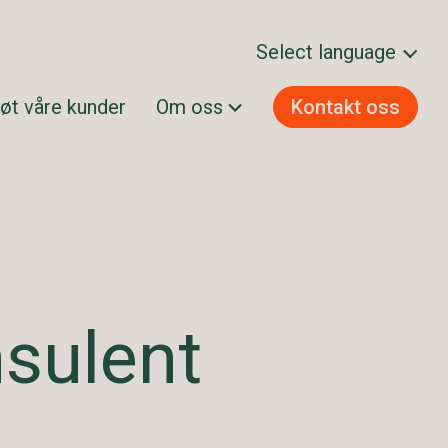
Select language
øt våre kunder
Om oss
Kontakt oss
Svenska
Norsk bokmål
Dansk
Suomi
English
sulent