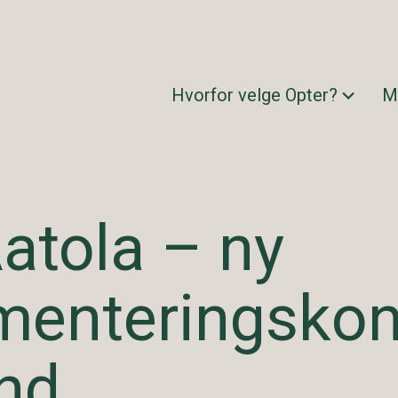
Hvorfor velge Opter?
M
atola – ny
menteringskon
and