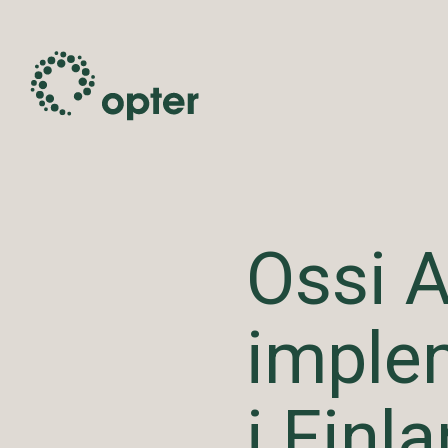
Ossi A
imple
i Finl