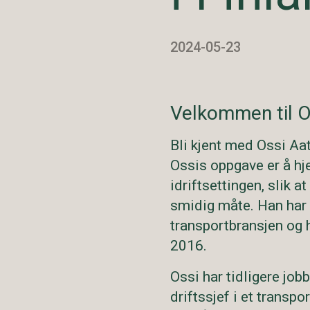
2024-05-23
Velkommen til Op
Bli kjent med Ossi Aa
Ossis oppgave er å hj
idriftsettingen, slik
smidig måte. Han har l
transportbransjen og 
2016.
Ossi har tidligere job
driftssjef i et transp