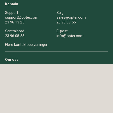
Kontakt
Support
Salg
support@opter.com
sales@opter.com
23 96 13 25
23 96 08 55
Sentralbord
E-post
23 96 08 55
info@opter.com
Flere kontaktopplysninger
Om oss
Om Opter
Nyheter
Spørsmål og svar
Om informasjonskapsler