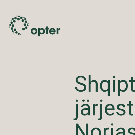
Shqipt
järje
Norja