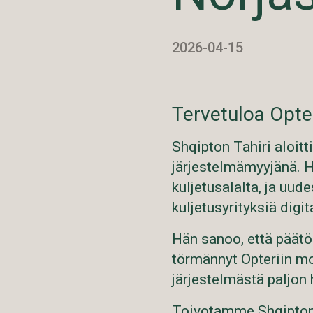
2026-04-15
Tervetuloa Opter
Shqipton Tahiri aloitt
järjestelmämyyjänä. 
kuljetusalalta, ja uud
kuljetusyrityksiä digi
Hän sanoo, että päätös
törmännyt Opteriin mo
järjestelmästä paljon 
Toivotamme Shqiptonin