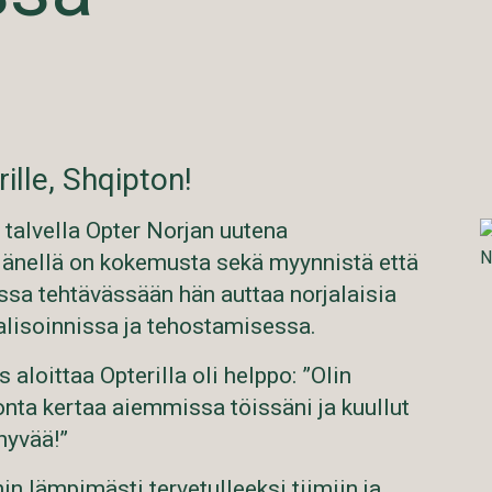
ille, Shqipton!
i talvella Opter Norjan uutena
Hänellä on kokemusta sekä myynnistä että
essa tehtävässään hän auttaa norjalaisia
talisoinnissa ja tehostamisessa.
 aloittaa Opterilla oli helppo: ”Olin
nta kertaa aiemmissa töissäni ja kuullut
hyvää!”
 lämpimästi tervetulleeksi tiimiin ja