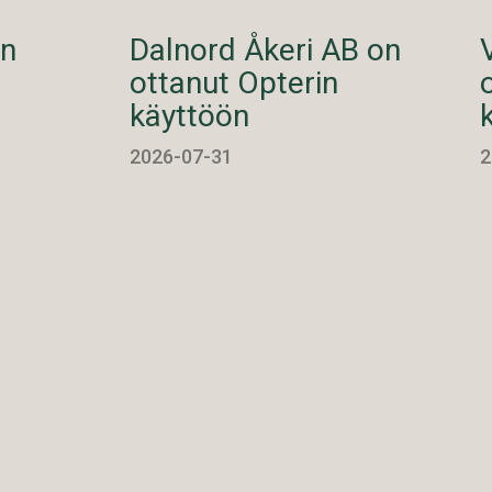
on
Dalnord Åkeri AB on
ottanut Opterin
käyttöön
2026-07-31
2