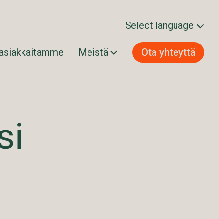
Select language
 asiakkaitamme
Meistä
Ota yhteyttä
Svenska
Norsk bokmål
Dansk
Suomi
si
English