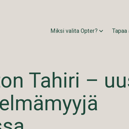
Miksi valita Opter?
Tapaa
on Tahiri – uu
stelmämyyjä
ssa