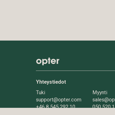
Yhteystiedot
Tuki
Myynti
support@opter.com
sales@op
+46 8 545 292 10
050 520 