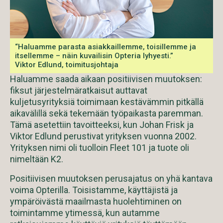
“Haluamme parasta asiakkaillemme, toisillemme ja
itsellemme – näin kuvailisin Opteria lyhyesti.”
Viktor Edlund, toimitusjohtaja
Haluamme saada aikaan positiivisen muutoksen:
fiksut järjestelmäratkaisut auttavat
kuljetusyrityksiä toimimaan kestävämmin pitkällä
aikavälillä sekä tekemään työpaikasta paremman.
Tämä asetettiin tavoitteeksi, kun Johan Frisk ja
Viktor Edlund perustivat yrityksen vuonna 2002.
Yrityksen nimi oli tuolloin Fleet 101 ja tuote oli
nimeltään K2.
Positiivisen muutoksen perusajatus on yhä kantava
voima Opterilla. Toisistamme, käyttäjistä ja
ympäröivästä maailmasta huolehtiminen on
toimintamme ytimessä, kun autamme