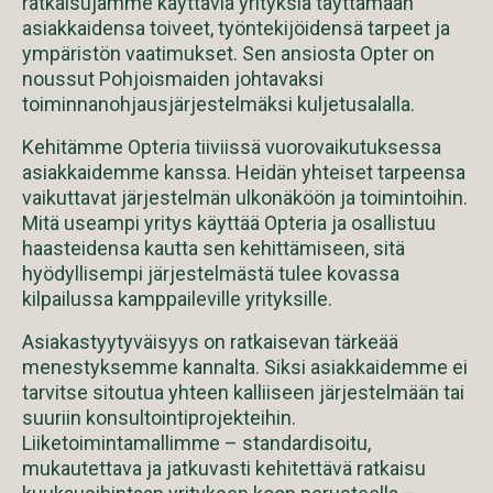
ratkaisujamme käyttäviä yrityksiä täyttämään
asiakkaidensa toiveet, työntekijöidensä tarpeet ja
ympäristön vaatimukset. Sen ansiosta Opter on
noussut Pohjoismaiden johtavaksi
toiminnanohjausjärjestelmäksi kuljetusalalla.
Kehitämme Opteria tiiviissä vuorovaikutuksessa
asiakkaidemme kanssa. Heidän yhteiset tarpeensa
vaikuttavat järjestelmän ulkonäköön ja toimintoihin.
Mitä useampi yritys käyttää Opteria ja osallistuu
haasteidensa kautta sen kehittämiseen, sitä
hyödyllisempi järjestelmästä tulee kovassa
kilpailussa kamppaileville yrityksille.
Asiakastyytyväisyys on ratkaisevan tärkeää
menestyksemme kannalta. Siksi asiakkaidemme ei
tarvitse sitoutua yhteen kalliiseen järjestelmään tai
suuriin konsultointiprojekteihin.
Liiketoimintamallimme – standardisoitu,
mukautettava ja jatkuvasti kehitettävä ratkaisu