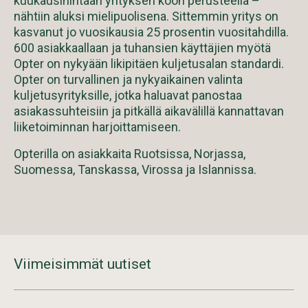
kuukausihintaan yrityksen koon perusteella –
nähtiin aluksi mielipuolisena. Sittemmin yritys on
kasvanut jo vuosikausia 25 prosentin vuositahdilla.
600 asiakkaallaan ja tuhansien käyttäjien myötä
Opter on nykyään likipitäen kuljetusalan standardi.
Opter on turvallinen ja nykyaikainen valinta
kuljetusyrityksille, jotka haluavat panostaa
asiakassuhteisiin ja pitkällä aikavälillä kannattavan
liiketoiminnan harjoittamiseen.
Opterilla on asiakkaita Ruotsissa, Norjassa,
Suomessa, Tanskassa, Virossa ja Islannissa.
Viimeisimmät uutiset