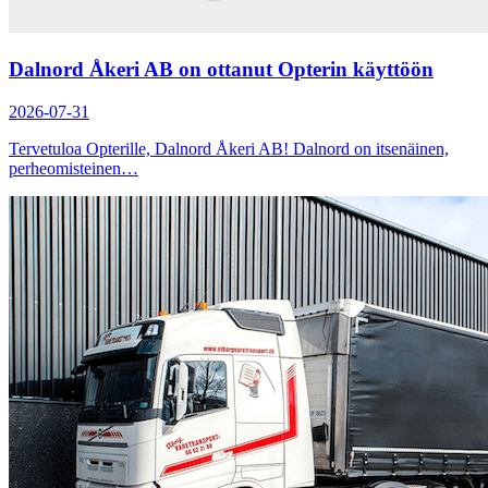
Dalnord Åkeri AB on ottanut Opterin käyttöön
2026-07-31
Tervetuloa Opterille, Dalnord Åkeri AB! Dalnord on itsenäinen,
perheomisteinen…