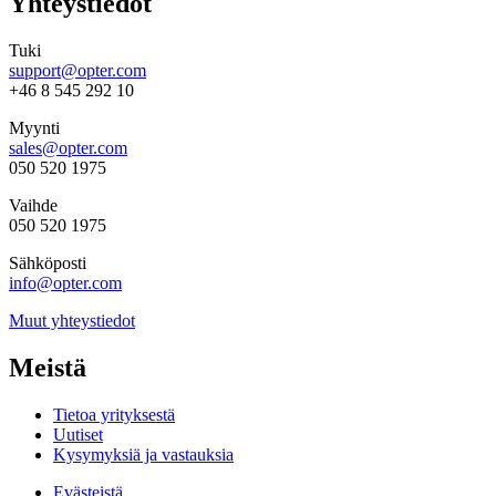
Yhteystiedot
Tuki
support@opter.com
+46 8 545 292 10
Myynti
sales@opter.com
050 520 1975
Vaihde
050 520 1975
Sähköposti
info@opter.com
Muut yhteystiedot
Meistä
Tietoa yrityksestä
Uutiset
Kysymyksiä ja vastauksia
Evästeistä