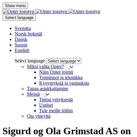
Show menu
Select language
Svenska
Norsk bokmål
Dansk
Suomi
English
Select language
Miksi valita Opter?
Näin Opter toimii
Toiminnot ja tekniikka
Kysymyksiä ja vastauksia
Tapaa asiakkaitamme
Meistä
Tietoa yrityksestä
Uutiset
Tule meille töihin
Ota yhteyttä
Sigurd og Ola Grimstad AS on