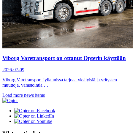
Viborg Varetransport on ottanut Opterin käyttöön
2026-07-09
Viborg Varetransport Jyllannissa tarjoaa yksityisiä ja yritysten
muuttoja, varastointia,…
Load more news items