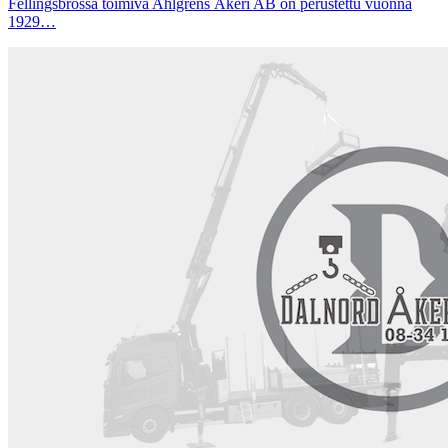
Fellingsbrossa toimiva Ahlgrens Åkeri AB on perustettu vuonna
1929…