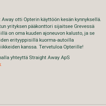
 Away otti Opterin käyttöön kesän kynnyksellä.
un yrityksen pääkonttori sijaitsee Grevessä
Sillä on oma kuuden ajoneuvon kalusto, ja se
iden erityyppisillä kuorma-autoilla
liikkeiden kanssa. Tervetuloa Opterille!
malla yhteyttä Straight Away ApS
k