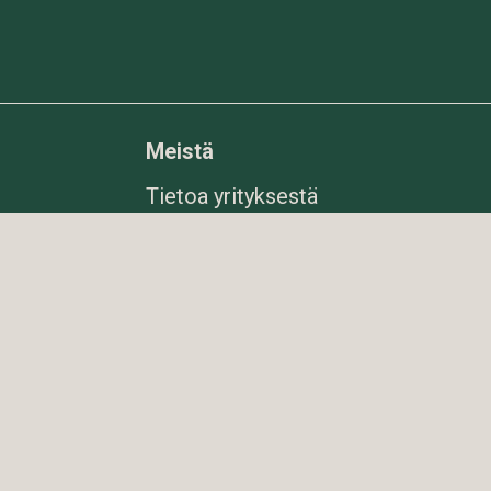
Meistä
Tietoa yrityksestä
ter.com
Uutiset
1975
Kysymyksiä ja
ti
vastauksia
er.com