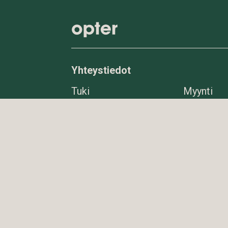
Yhteystiedot
Tuki
Myynti
support@opter.com
sales@op
+46 8 545 292 10
050 520 
Vaihde
Sähköpos
050 520 1975
info@opt
Muut yhteystiedot