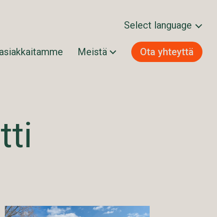
Select language
 asiakkaitamme
Meistä
Ota yhteyttä
Svenska
Norsk bokmål
Dansk
Suomi
tti
English