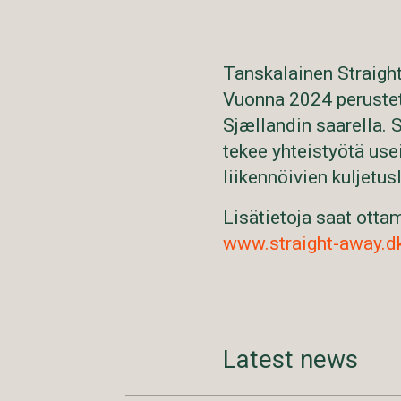
Tanskalainen Straight
Vuonna 2024 perustet
Sjællandin saarella. 
tekee yhteistyötä use
liikennöivien kuljetus
Lisätietoja saat otta
www.straight-away.d
Latest news