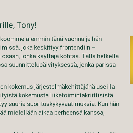
ille, Tony!
oukkoomme aiemmin tänä vuonna ja hän
imissä, joka keskittyy frontendiin –
osaan, jonka käyttäjä kohtaa. Tällä hetkellä
a suunnittelupäivityksessä, jonka parissa
den kokemus järjestelmäkehittäjänä useilla
rityistä kokemusta liiketoimintakriittisistä
iittyy suuria suorituskykyvaatimuksia. Kun hän
ttää mielellään aikaa perheensä kanssa,