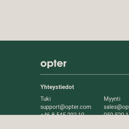
Yhteystiedot
Tuki
Myynti
support@opter.com
sales@op
+46 8 545 292 10
050 520 
Vaihde
Sähköpos