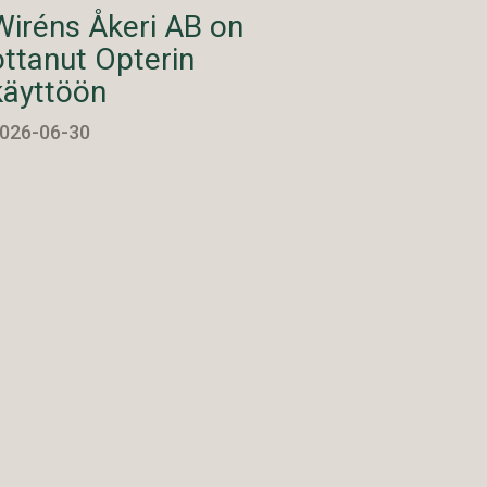
Wiréns Åkeri AB on
ottanut Opterin
käyttöön
026-06-30