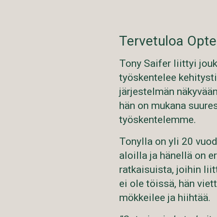
Tervetuloa Opter
Tony Saifer liittyi j
työskentelee kehitysti
järjestelmän näkyvään 
hän on mukana suuress
työskentelemme.
Tonylla on yli 20 vuo
aloilla ja hänellä on e
ratkaisuista, joihin l
ei ole töissä, hän vie
mökkeilee ja hiihtää.