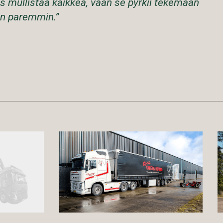
tus mullistaa kaikkea, vaan se pyrkii tekemään
an paremmin.”