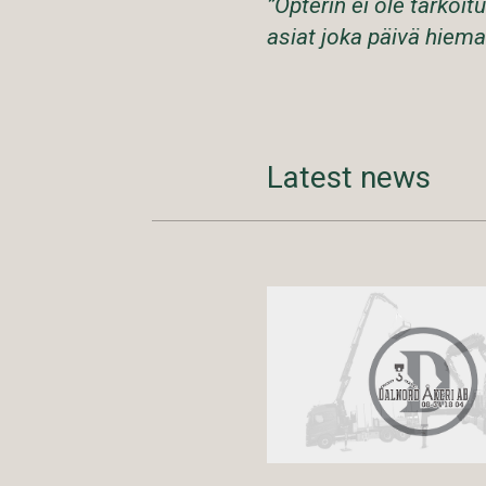
”Opterin ei ole tarkoi
asiat joka päivä hiem
Latest news