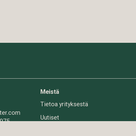
Meistä
Tietoa yrityksestä
ter.com
Uutiset
1975
Kysymyksiä ja
ti