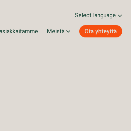
Select language
 asiakkaitamme
Meistä
Ota yhteyttä
Svenska
Norsk bokmål
Dansk
Suomi
English