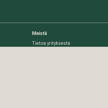
Meistä
Tietoa yrityksestä
ter.com
Uutiset
1975
Kysymyksiä ja
ti
vastauksia
er.com