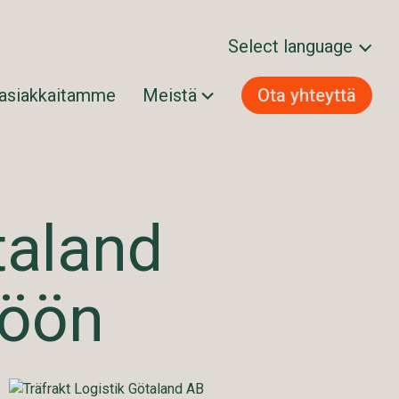
Select language
 asiakkaitamme
Meistä
Ota yhteyttä
Svenska
Norsk bokmål
Dansk
Suomi
taland
English
töön