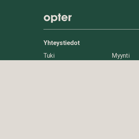
Yhteystiedot
Tuki
Myynti
support@opter.com
sales@op
+46 8 545 292 10
050 520 
Vaihde
Sähköpos
050 520 1975
info@opt
Muut yhteystiedot