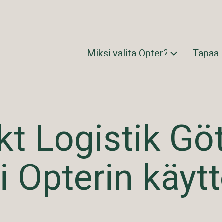
Miksi valita Opter?
Tapaa
kt Logistik Gö
i Opterin käyt