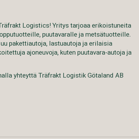
Träfrakt Logistics! Yritys tarjoaa erikoistuneita
lopputuotteille, puutavaralle ja metsätuotteille.
u pakettiautoja, lastuautoja ja erilaisia
oitettuja ajoneuvoja, kuten puutavara-autoja ja
malla yhteyttä Träfrakt Logistik Götaland AB