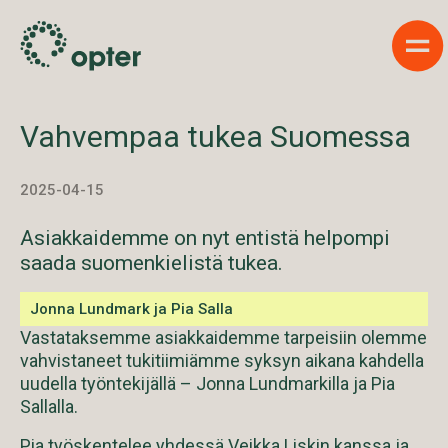
Sho
Vahvempaa tukea Suomessa
2025-04-15
Asiakkaidemme on nyt entistä helpompi
saada suomenkielistä tukea.
Jonna Lundmark ja Pia Salla
Vastataksemme asiakkaidemme tarpeisiin olemme
vahvistaneet tukitiimiämme syksyn aikana kahdella
uudella työntekijällä – Jonna Lundmarkilla ja Pia
Sallalla.
Pia työskentelee yhdessä Veikka Liskin kanssa ja