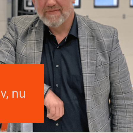
m
v, nu
”