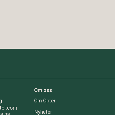
Om oss
g
Om Opter
ter.com
Nyheter
78 98