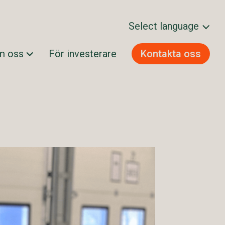
Select language
m oss
För investerare
Kontakta oss
Svenska
Norsk bokmål
Dansk
Suomi
English