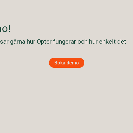
o!
isar gärna hur Opter fungerar och hur enkelt det
Boka demo