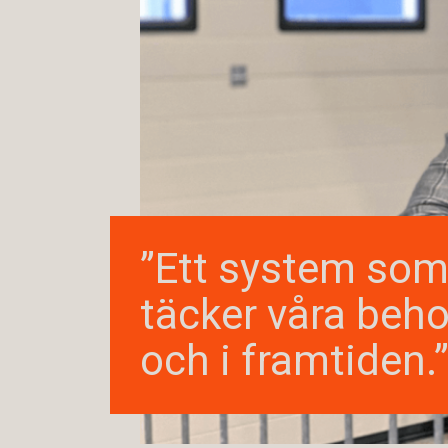
”Ett system so
täcker våra beho
och i framtiden.