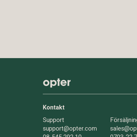
Kontakt
Support
Försäljnin
support@opter.com
sales@op
08-545 292 10
0703-22 