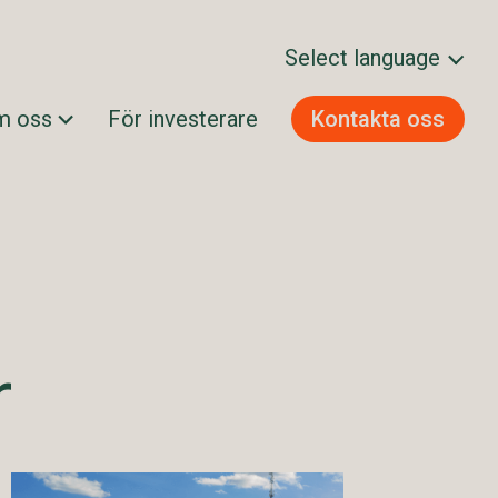
Select language
m oss
För investerare
Kontakta oss
Svenska
Norsk bokmål
Dansk
Suomi
English
r