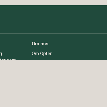
Om oss
g
Om Opter
ter.com
Nyheter
78 98
Frågor & svar
er.com
Investerare