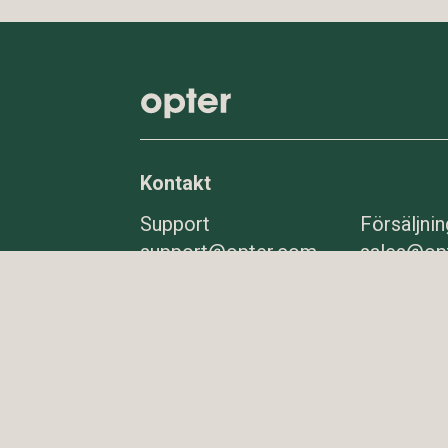
Kontakt
Support
Försäljnin
support@opter.com
sales@op
08-545 292 10
0703-22 
Växel
E-post
08-545 292 00
info@opt
Fler
kontaktuppgifter