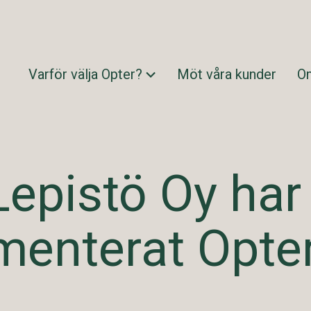
Varför välja Opter?
Möt våra kunder
O
Lepistö Oy har
menterat Opte