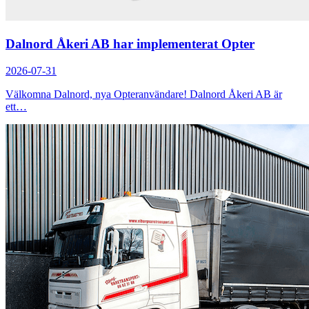
Dalnord Åkeri AB har implementerat Opter
2026-07-31
Välkomna Dalnord, nya Opteranvändare! Dalnord Åkeri AB är
ett…