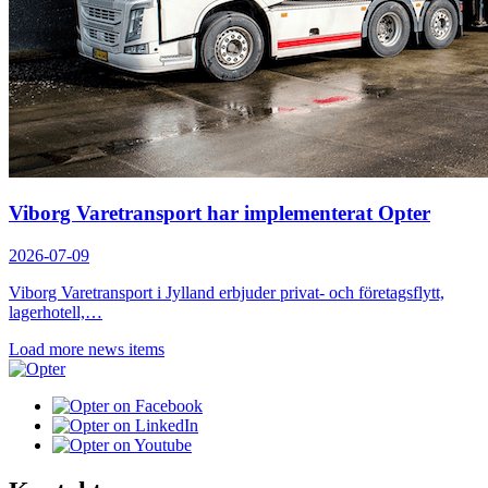
Viborg Varetransport har implementerat Opter
2026-07-09
Viborg Varetransport i Jylland erbjuder privat- och företagsflytt,
lagerhotell,…
Load more news items