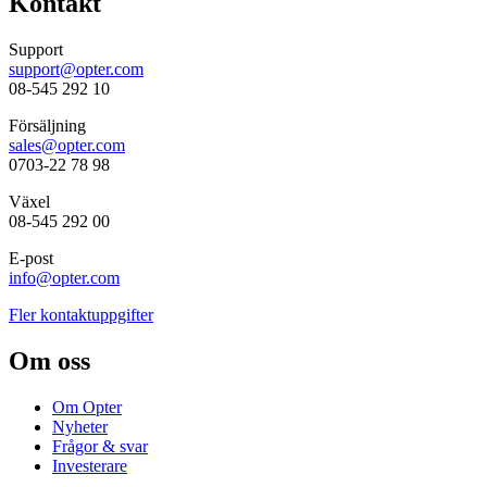
Kontakt
Support
support@opter.com
08-545 292 10
Försäljning
sales@opter.com
0703-22 78 98
Växel
08-545 292 00
E-post
info@opter.com
Fler kontaktuppgifter
Om oss
Om Opter
Nyheter
Frågor & svar
Investerare