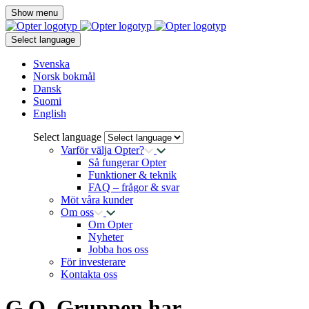
Show menu
Select language
Svenska
Norsk bokmål
Dansk
Suomi
English
Select language
Varför välja Opter?
Så fungerar Opter
Funktioner & teknik
FAQ – frågor & svar
Möt våra kunder
Om oss
Om Opter
Nyheter
Jobba hos oss
För investerare
Kontakta oss
G.O. Gruppen har