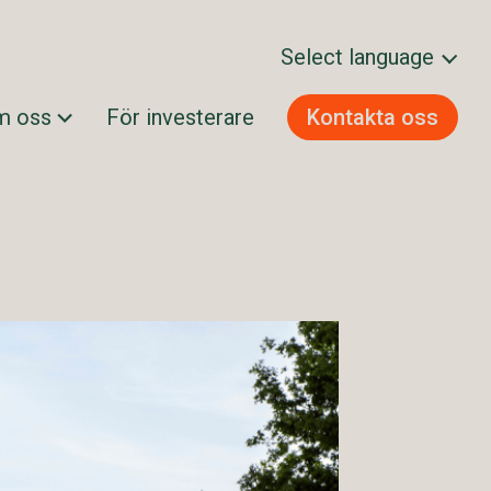
Select language
m oss
För investerare
Kontakta oss
Svenska
Norsk bokmål
Dansk
Suomi
English