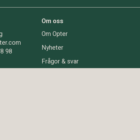
Om oss
g
Om Opter
ter.com
Nyheter
78 98
Frågor & svar
er.com
Investerare