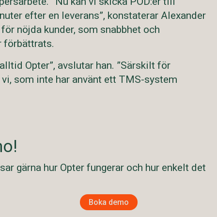
persarbete. ”Nu kan vi skicka POD:er till
uter efter en leverans”, konstaterar Alexander
 för nöjda kunder, som snabbhet och
 förbättrats.
tid Opter”, avslutar han. ”Särskilt för
 vi, som inte har använt ett TMS-system
o!
isar gärna hur Opter fungerar och hur enkelt det
Boka demo