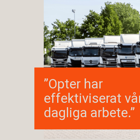
”Opter har
effektiviserat vå
dagliga arbete.”