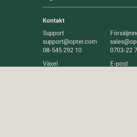
Kontakt
Support
Försäljnin
support@opter.com
sales@op
08-545 292 10
0703-22 
Växel
E-post
08-545 292 00
info@opt
Fler
kontaktuppgifter
Om cookies
Integritet