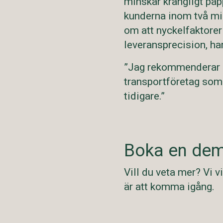
minskar krångligt pap
kunderna inom två min
om att nyckelfaktorer
leveransprecision, har
”Jag rekommenderar all
transportföretag som
tidigare.”
Boka en dem
Vill du veta mer? Vi v
är att komma igång.