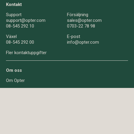
Kontakt
Support
Försäljning
support@opter.com
sales@opter.com
08-545 292 10
0703-22 78 98
Växel
E-post
08-545 292 00
info@opter.com
Fler kontaktuppgifter
Om oss
Om Opter
Nyheter
Frågor & svar
Investerare