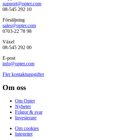
support@opter.com
08-545 292 10
Försäljning
sales@opter.com
0703-22 78 98
Växel
08-545 292 00
E-post
info@opter.com
Fler kontaktuppgifter
Om oss
Om Opter
Nyheter
Frågor & svar
Investerare
Om cookies
Integritet