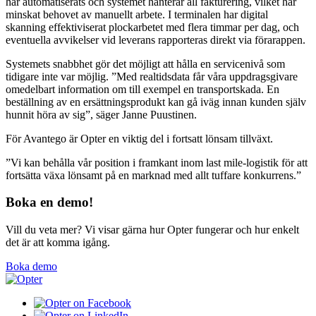
har automatiserats och systemet hanterar all fakturering, vilket har
minskat behovet av manuellt arbete. I terminalen har digital
skanning effektiviserat plockarbetet med flera timmar per dag, och
eventuella avvikelser vid leverans rapporteras direkt via förarappen.
Systemets snabbhet gör det möjligt att hålla en servicenivå som
tidigare inte var möjlig. ”Med realtidsdata får våra uppdragsgivare
omedelbart information om till exempel en transportskada. En
beställning av en ersättningsprodukt kan gå iväg innan kunden själv
hunnit höra av sig”, säger Janne Puustinen.
För Avantego är Opter en viktig del i fortsatt lönsam tillväxt.
”Vi kan behålla vår position i framkant inom last mile-logistik för att
fortsätta växa lönsamt på en marknad med allt tuffare konkurrens.”
Boka en demo!
Vill du veta mer? Vi visar gärna hur Opter fungerar och hur enkelt
det är att komma igång.
Boka demo