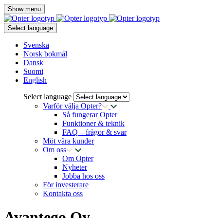
Show menu
Select language
Svenska
Norsk bokmål
Dansk
Suomi
English
Select language
Varför välja Opter?
Så fungerar Opter
Funktioner & teknik
FAQ – frågor & svar
Möt våra kunder
Om oss
Om Opter
Nyheter
Jobba hos oss
För investerare
Kontakta oss
Avantego Oy