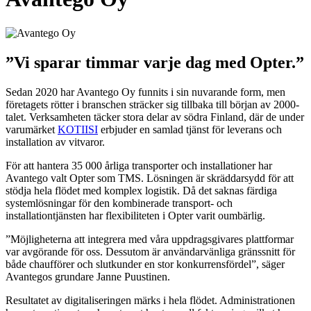
”Vi sparar timmar varje dag med Opter.”
Sedan 2020 har Avantego Oy funnits i sin nuvarande form, men
företagets rötter i branschen sträcker sig tillbaka till början av 2000-
talet. Verksamheten täcker stora delar av södra Finland, där de under
varumärket
KOTIISI
erbjuder en samlad tjänst för leverans och
installation av vitvaror.
För att hantera 35 000 årliga transporter och installationer har
Avantego valt Opter som TMS. Lösningen är skräddarsydd för att
stödja hela flödet med komplex logistik. Då det saknas färdiga
systemlösningar för den kombinerade transport- och
installationtjänsten har flexibiliteten i Opter varit oumbärlig.
”Möjligheterna att integrera med våra uppdragsgivares plattformar
var avgörande för oss. Dessutom är användarvänliga gränssnitt för
både chaufförer och slutkunder en stor konkurrensfördel”, säger
Avantegos grundare Janne Puustinen.
Resultatet av digitaliseringen märks i hela flödet. Administrationen