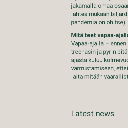
jakamalla omaa osaam
lähteä mukaan biljardi
pandemia on ohitse).
Mitä teet vapaa-ajall
Vapaa-ajalla – ennen 
treenasin ja pyrin pit
ajasta kuluu kolmevuo
varmistamiseen, ette
laita mitään vaaralli
Latest news