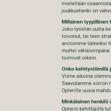
mielellään osaamista
joukkuehenki on vahv
Millainen tyypillinen
Joko työstän uutta ke
toivonut, tai teen stra
arvioimme tärkeiksi 
muttei vähäisimpänä k
toimivat oikein.
Onko kehitystiimillä j
Viime aikoina olemme
Saavutamme siirron m
Opterille uusia mahdo
Minkälainen henkilö s
Opterin kehittäjillä t