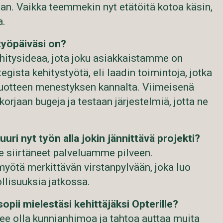
an. Vaikka teemmekin nyt etätöitä kotoa käsin,
a.
 työpäiväsi on?
hitysideaa, jota joku asiakkaistamme on
tegista kehitystyötä, eli laadin toimintoja, jotka
tuotteen menestyksen kannalta. Viimeisenä
orjaan bugeja ja testaan järjestelmiä, jotta ne
uuri nyt työn alla jokin jännittävä projekti?
 siirtäneet palveluamme pilveen.
yötä merkittävän virstanpylvään, joka luo
llisuuksia jatkossa.
opii mielestäsi kehittäjäksi Opterille?
ulee olla kunnianhimoa ja tahtoa auttaa muita