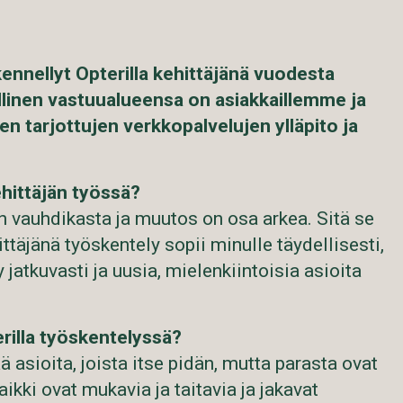
nnellyt Opterilla kehittäjänä vuodesta
linen vastuualueensa on asiakkaillemme ja
een tarjottujen verkkopalvelujen ylläpito ja
hittäjän työssä?
on vauhdikasta ja muutos on osa arkea. Sitä se
ttäjänä työskentely sopii minulle täydellisesti,
y jatkuvasti ja uusia, mielenkiintoisia asioita
rilla työskentelyssä?
ä asioita, joista itse pidän, mutta parasta ovat
aikki ovat mukavia ja taitavia ja jakavat