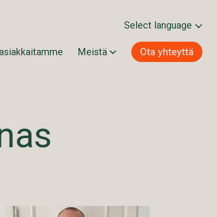
Select language
 asiakkaitamme
Meistä
Ota yhteyttä
Svenska
Norsk bokmål
Dansk
Suomi
onas
English