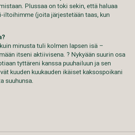
istaan. Plussaa on toki sekin, että haluaa
-iltoihimme (joita järjestetään taas, kun
a?
kuin minusta tuli kolmen lapsen isä –
ämään itseni aktiivisena. ? Nykyään suurin osa
tiaan tyttäreni kanssa puuhailuun ja sen
ivät kuuden kuukauden ikäiset kaksospoikani
sta suuhunsa.