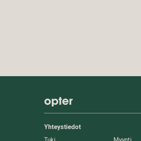
Yhteystiedot
Tuki
Myynti