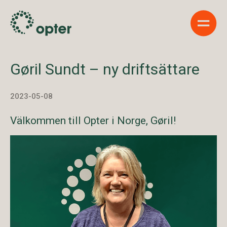
Show 
Gøril Sundt – ny driftsättare
2023-05-08
Välkommen till Opter i Norge, Gøril!