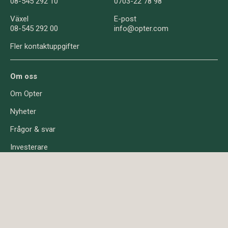
08-545 292 10
0703-22 78 98
Växel
E-post
08-545 292 00
info@opter.com
Fler kontaktuppgifter
Om oss
Om Opter
Nyheter
Frågor & svar
Investerare
Om cookies
Integritet
© Opter AB 2026