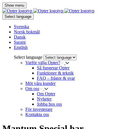
Show menu
Select language
Svenska
Norsk bokmål
Dansk
Suomi
English
Select language
Varför välja Opter?
Så fungerar Opter
Funktioner & teknik
FAQ – frågor & svar
Möt våra kunder
Om oss
Om Opter
Nyheter
Jobba hos oss
För investerare
Kontakta oss
Mantum Special har